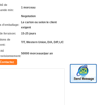
ité de
1 morceau
ande min:
Negotation
Le carton ou selon le client
ls d'emballage:
exigent
de livraison:
15-25 jours
tions de
T/T, Western Union, D/A, D/P, L/C
ent:
ité
50000 morceaux/par an
rovisionnement:
Contactez