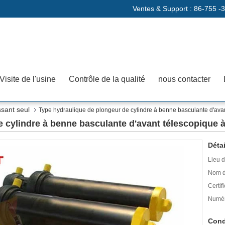
Ventes & Support :
86-755 -
Visite de l'usine
Contrôle de la qualité
nous contacter
ssant seul
Type hydraulique de plongeur de cylindre à benne basculante d'avan
 cylindre à benne basculante d'avant télescopique à
Détai
Lieu d
Nom d
Certifi
Numér
Cond