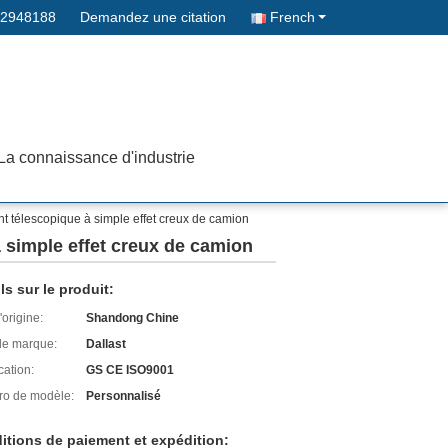
32948188
Demandez une citation
French
La connaissance d'industrie
t télescopique à simple effet creux de camion
 simple effet creux de camion
ls sur le produit:
'origine:
Shandong Chine
e marque:
Dallast
cation:
GS CE ISO9001
o de modèle:
Personnalisé
itions de paiement et expédition: