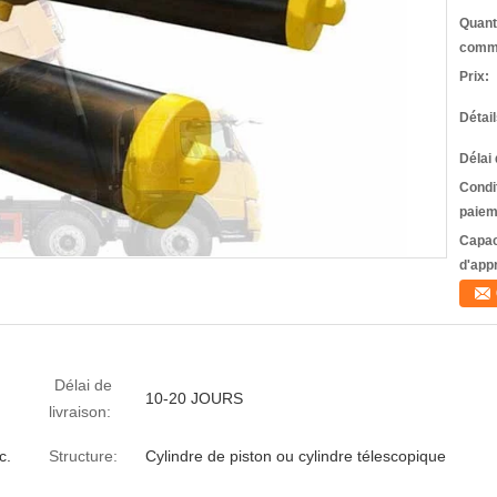
Quant
comm
Prix:
Détai
Délai 
Condi
paiem
Capac
d'app
Délai de
10-20 JOURS
livraison:
c.
Structure:
Cylindre de piston ou cylindre télescopique