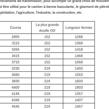
rs mécanisme de transmission, pour accomplir un grand choix de mouve
t être utilisé pour le camion à benne basculante, le gisement de pétrole,
loitation, l'agriculture, l'industrie, la construction, etc.
La plus grande
Course
Longueur fermée
douille OD
2855
152
1268
3115
152
1368
3265
152
1418
3415
152
1468
3715
152
1568
3230
219
1403
3680
219
1553
3830
219
1603
4400
219
1803
4145
219
1357
4345
219
1407
4545
219
1457