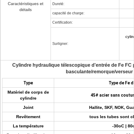
Caractéristiques et
Dureté:
détails
capacité de charge:
Certification:
cylin
Surligner:
Cylindre hydraulique télescopique d'entrée de Fe FC
basculante/remorque/verseur
Type
Type de Fe d
Matériel de corps de
45# acier sans coutu
cylindre
Joint
Hallite, SKF, NOK, Gua
Revêtement
tous les tubes sont 
La température
-30oC | 80