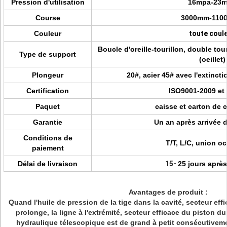
Pression d'utilisation
16mpa-23
Course
3000mm-110
Couleur
toute coul
Boucle d'oreille-tourillon, double tour
Type de support
(oeillet)
Plongeur
20#, acier 45# avec l'extinct
Certification
ISO9001-2009 et
Paquet
caisse et carton de 
Garantie
Un an après arrivée 
Conditions de
T/T, L/C, union o
paiement
Délai de livraison
15-
25 jours aprè
Avantages de produit :
Quand l'huile de pression de la tige dans la cavité, secteur eff
prolonge, la ligne à l'extrémité, secteur efficace du piston du
hydraulique télescopique est de grand à petit consécutivem