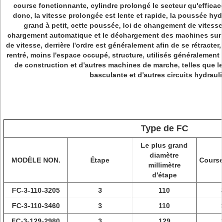
course fonctionnante, cylindre prolongé le secteur qu'efficace
donc, la vitesse prolongée est lente et rapide, la poussée h
grand à petit, cette poussée, loi de changement de vitesse,
chargement automatique et le déchargement des machines sur 
de vitesse, derrière l'ordre est généralement afin de se rétracter
rentré, moins l'espace occupé, structure, utilisés généraleme
de construction et d'autres machines de marche, telles que l
basculante et d'autres circuits hydraul
Type de FC
Le plus grand
diamètre
MODÈLE NON.
Étape
Course
millimètre
d'étape
FC-3-110-3205
3
110
FC-3-110-3460
3
110
FC-3-129-2980
3
129