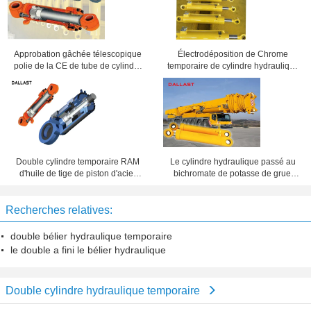
Approbation gâchée télescopique
Électrodéposition de Chrome
polie de la CE de tube de cylindre
temporaire de cylindre hydraulique
hydraulique de tige de piston de
de double de 4 tonnes pour des
Chrome
machines de charbonnage
Double cylindre temporaire RAM
Le cylindre hydraulique passé au
d'huile de tige de piston d'acier
bichromate de potasse de grue,
inoxydable de cylindre hydraulique
double moyen de presse a fini le
de course courte
bélier hydraulique
Recherches relatives:
double bélier hydraulique temporaire
le double a fini le bélier hydraulique
Double cylindre hydraulique temporaire