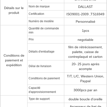
Nom de marque
DALLAST
Détails sur le
produit
Certification
ISO9001-2009 ,TS16949
Numéro de modèle
Personnalisé
Quantité de commande
1pcs
min
Prix
negotiable
film de rétrécissement,
Détails d'emballage
palette, caisse de
Conditions de
contreplaqué et carton
paiement et
20- 25 jours après
expédition
Délai de livraison
acompte
T/T, L/C, Western Union,
Conditions de paiement
Paypal
Capacité
3000pcs par an
d'approvisionnement
Type de support:
double boucle d'oreille
Ascenseur de fret de