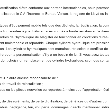
la certification d'être conforme aux normes internationales, nous pouvon
elles que le GV, l'Intertec, le Bureau Veritas, le registre de Lloyd ou la
ypes d'équipement mobile tels que des déchets, la réutilisation, la constr
ruction soudée rigide, bâtis en acier soudés à haute résistance d'extrém
indres de l'hydraulique de Magister de fonctionner en conditions dures 
ment maintenable et réparable. Chaque cylindre hydraulique est press
ition. Les cylindres hydrauliques sont manufacturés selon le certificat 
aire pour la personnalisation s'il y a un besoin de lui. Si vous avez tout
n dont choisir un remplacement de cylindre hydraulique, svp nous conta
AST n'aura aucune responsabilité de :
de travail de réinstallation ;
ses ou les pièces nouvelles ou réparées à moins que l'approbation écrit
, de désagréments, de perte d'utilisation, de bénéfices ou d'autres do
bus, négligence, feu, vol, perte, dommages, directs intentionnel, indirec