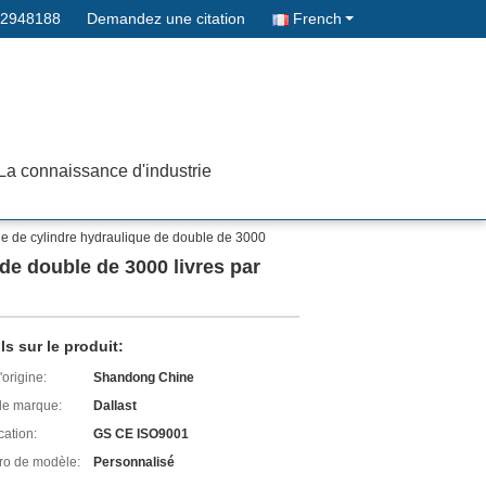
32948188
Demandez une citation
French
La connaissance d'industrie
le de cylindre hydraulique de double de 3000
de double de 3000 livres par
ls sur le produit:
'origine:
Shandong Chine
e marque:
Dallast
cation:
GS CE ISO9001
o de modèle:
Personnalisé