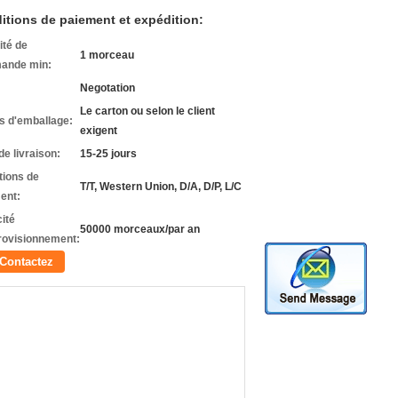
itions de paiement et expédition:
ité de
1 morceau
ande min:
Negotation
Le carton ou selon le client
ls d'emballage:
exigent
de livraison:
15-25 jours
tions de
T/T, Western Union, D/A, D/P, L/C
ent:
ité
50000 morceaux/par an
rovisionnement:
Contactez