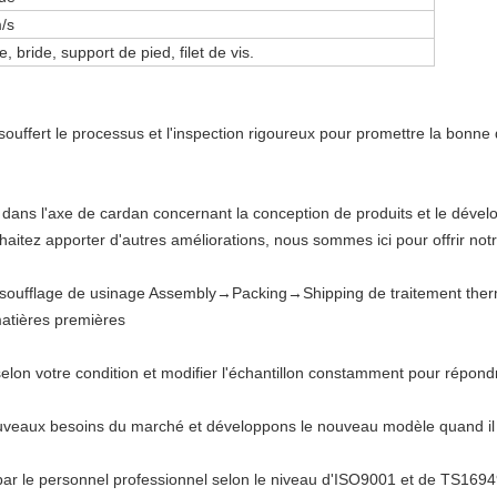
/s
e, bride, support de pied, filet de vis.
ffert le processus et l'inspection rigoureux pour promettre la bonne qu
 dans l'axe de cardan concernant la conception de produits et le déve
aitez apporter d'autres améliorations, nous sommes ici pour offrir notr
oufflage de usinage Assembly→Packing→Shipping de traitement th
atières premières
elon votre condition et modifier l'échantillon constamment pour répond
veaux besoins du marché et développons le nouveau modèle quand il y
par le personnel professionnel selon le niveau d'ISO9001 et de TS1694