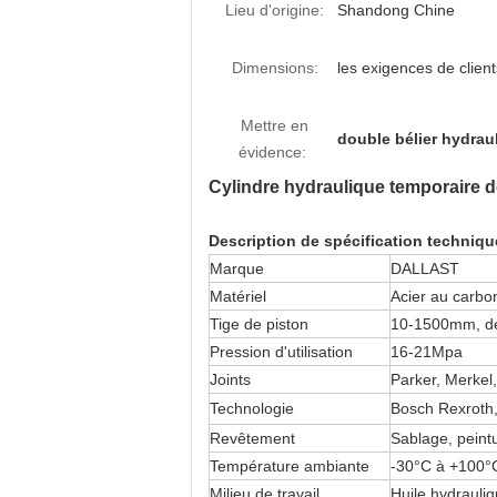
Lieu d'origine:
Shandong Chine
Dimensions:
les exigences de client
Mettre en
double bélier hydrau
évidence:
Cylindre hydraulique temporaire d
Description de spécification techniqu
Marque
DALLAST
Matériel
Acier au carbon
Tige de piston
10-1500mm, de
Pression d'utilisation
16-21Mpa
Joints
Parker, Merkel,
Technologie
Bosch Rexroth
Revêtement
Sablage, peint
Température ambiante
-30°C à +100°
Milieu de travail
Huile hydrauli