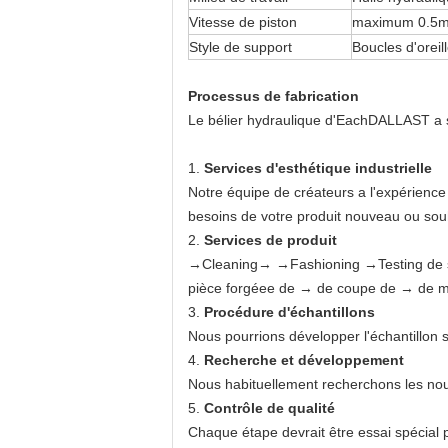
Vitesse de piston
maximum 0.5m
Style de support
Boucles d'oreill
Processus de fabrication
Le bélier hydraulique d'EachDALLAST a sou
1.
Services d'esthétique industrielle
Notre équipe de créateurs a l'expérience
besoins de votre produit nouveau ou souh
2.
Services de produit
→Cleaning→ →Fashioning →Testing de s
pièce forgéee de → de coupe de → de m
3.
Procédure d'échantillons
Nous pourrions développer l'échantillon s
4.
Recherche et développement
Nous habituellement recherchons les nou
5.
Contrôle de qualité
Chaque étape devrait être essai spécial 