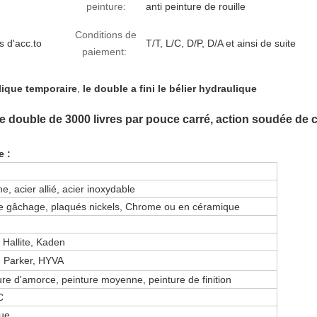
peinture:
anti peinture de rouille
Conditions de
s d'acc.to
T/T, L/C, D/P, D/A et ainsi de suite
paiement:
lique temporaire
,
le double a fini le bélier hydraulique
e double de 3000 livres par pouce carré, action soudée de 
e :
e, acier allié, acier inoxydable
 gâchage, plaqués nickels, Chrome ou en céramique
 Hallite, Kaden
, Parker, HYVA
ure d'amorce, peinture moyenne, peinture de finition
C
que