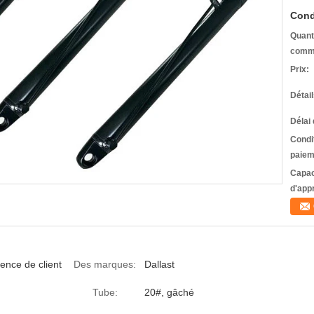
Cond
Quant
comm
Prix:
Détai
Délai 
Condi
paiem
Capac
d'app
ence de client
Des marques:
Dallast
Tube:
20#, gâché