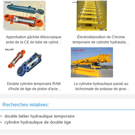
Approbation gâchée télescopique
Électrodéposition de Chrome
polie de la CE de tube de cylindre
temporaire de cylindre hydraulique
hydraulique de tige de piston de
de double de 4 tonnes pour des
Chrome
machines de charbonnage
Double cylindre temporaire RAM
Le cylindre hydraulique passé au
d'huile de tige de piston d'acier
bichromate de potasse de grue,
inoxydable de cylindre hydraulique
double moyen de presse a fini le
de course courte
bélier hydraulique
Recherches relatives:
double bélier hydraulique temporaire
cylindre hydraulique de double tige