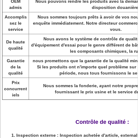
OEM
Nous pouvons rendre les produits avec la deman
admis
disposition douanière
Accomplis
Nous sommes toujours prêts à avoir de vos nou
sez le
enquête immédiatement. Notre directeur commercia
service
vous.
Nous avons le système de contrôle de qualité 
De haute
d'équipement d'essai pour le genre différent de bâtis
qualité
les composants chimiques, la ru
Garantie
nous promettons que la garantie de la qualité mi
de la
Si les produits ont n'importe quel problème sur 
qualité
période, nous tous fournissons le se
Prix
Nous sommes la fonderie, ayant notre propre a
concurrent
fournissant le prix usine et le service dr
iels
Contrôle de qualité :
1.
Inspection externe : Inspection achetée d'article, externali