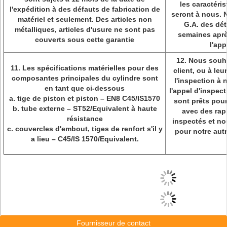
les caractéri
l'expédition à des défauts de fabrication de
seront à nous. 
matériel et seulement. Des articles non
G.A. des dét
métalliques, articles d'usure ne sont pas
semaines aprè
couverts sous cette garantie
l'app
12. Nous souh
11. Les spécifications matérielles pour des
client, ou à leu
composantes principales du cylindre sont
l'inspection à
en tant que ci-dessous
l'appel d'inspect
a. tige de piston et piston – EN8 C45/IS1570
sont prêts pour
b. tube externe – ST52/Equivalent à haute
avec des rap
résistance
inspectés et no
c. couvercles d'embout, tiges de renfort s'il y
pour notre autr
a lieu – C45/IS 1570/Equivalent.
Fournisseur de contact