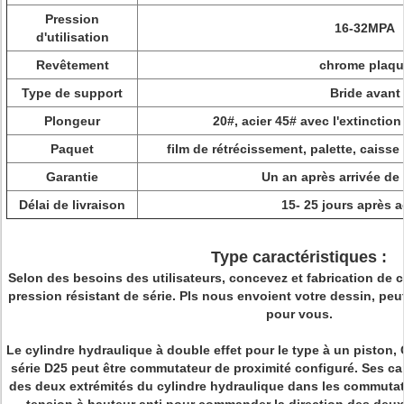
Pression
16-32MPA
d'utilisation
Revêtement
chrome plaqu
Type de support
Bride avant
Plongeur
20#, acier 45# avec l'extinctio
Paquet
film de rétrécissement, palette, caiss
Garantie
Un an après arrivée de
Délai de livraison
15-
25 jours après 
Type caractéristiques :
Selon des besoins des utilisateurs, concevez et fabrication de 
pression résistant de série. Pls nous envoient votre dessin, pe
pour vous.
Le cylindre hydraulique à double effet pour le type à un piston, 
série D25 peut être commutateur de proximité configuré. Ses ca
des deux extrémités du cylindre hydraulique dans les commutat