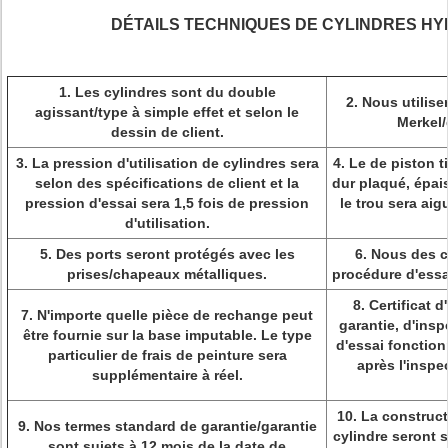
DÉTAILS TECHNIQUES DE CYLINDRES H
1. Les cylindres sont du double
2. Nous utilise
agissant/type à simple effet et selon le
Merkel/
dessin de client.
3. La pression d'utilisation de cylindres sera
4. Le de piston t
selon des spécifications de client et la
dur plaqué, épai
pression d'essai sera 1,5 fois de pression
le trou sera aig
d'utilisation.
5. Des ports seront protégés avec les
6. Nous des c
prises/chapeaux métalliques.
procédure d'essa
8. Certificat d
7. N'importe quelle pièce de rechange peut
garantie, d'insp
être fournie sur la base imputable. Le type
d'essai fonctio
particulier de frais de peinture sera
après l'inspe
supplémentaire à réel.
10. La construct
9. Nos termes standard de garantie/garantie
cylindre seront s
sont sujets à 12 mois de la date de