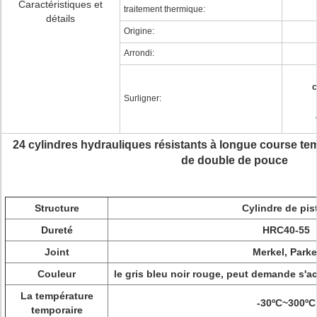
Caractéristiques et
traitement thermique:
détails
Origine:
Arrondi:
c
Surligner:
24 cylindres hydrauliques résistants à longue course tem
de double de pouce
Structure
Cylindre de pis
Dureté
HRC40-55
Joint
Merkel, Parke
Couleur
le gris bleu noir rouge, peut demande s'
La température
-30ºC~300ºC
temporaire