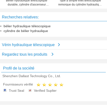
Bélier hydraulique télescopique
Type à simple effet télescopique
durable, cylindre d'ascenseur
remorque du cylindre hydraulique
hydraulique de série de TG pour la
FC d'étape multi de verseur de
remorque de décharge
décharge
Recherches relatives:
bélier hydraulique télescopique
cylindre de bélier hydraulique
Vérin hydraulique télescopique
Regardez tous les produits
Profil de la société
Shenzhen Dallast Technology Co., Ltd.
Fournisseurs vérifié
Trust Seal
Verified Suplier