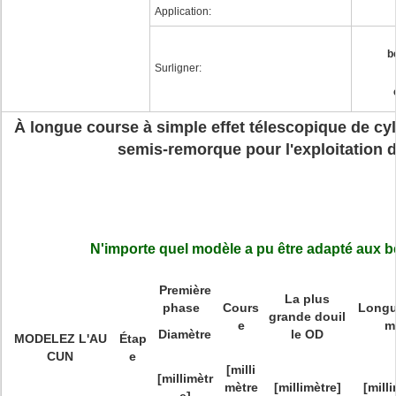
Application:
b
Surligner:
À longue course à simple effet télescopique de cy
semis-remorque pour l'exploitation d
N'importe quel modèle a pu être adapté aux b
Première
La plus
phase
Cours
Longu
grande douil
e
m
Diamètre
le OD
MODELEZ L'AU
Étap
CUN
e
[milli
[millimètr
mètre
[millimètre]
[mill