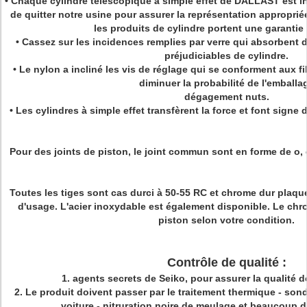
•
Chaque cylindre télescopique à simple effet de DALLAST est i
de quitter notre usine pour assurer la représentation approprié
les produits de cylindre portent une garantie
• Cassez sur les incidences remplies par verre qui absorbent
préjudiciables de cylindre.
• Le nylon a incliné les vis de réglage qui se conforment aux f
diminuer la probabilité de l'emballa
dégagement nuts.
• Les cylindres à simple effet transfèrent la force et font signe
Pour des joints de piston, le
joint
commun
sont en forme de o, 
Toutes les tiges sont cas durci à 50-55 RC et chrome dur plaqu
d'usage. L'acier inoxydable est également disponible. Le chr
piston selon votre condition.
Contrôle de qualité :
1.
agents secrets de Seiko, pour assurer la qualité d
2.
Le produit doivent passer par le traitement thermique - sond
voiture - nitruration noire de meulage et beaucoup 