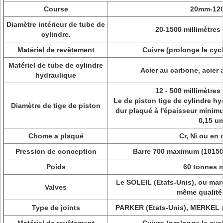
Course
20mm-12
Diamètre intérieur de tube de
20-1500 millimètres 
cylindre.
Matériel de revêtement
Cuivre (prolonge le cycl
Matériel de tube de cylindre
Acier au carbone, acier a
hydraulique
12 - 500 millimètres
Le de piston tige de cylindre hy
Diamètre de tige de piston
dur plaqué à l'épaisseur minimu
0,15 u
Chome a plaqué
Cr, Ni ou en
Pression de conception
Barre 700 maximum (10150 
Poids
60 tonnes
Le SOLEIL (Etats-Unis), ou mar
Valves
même qualit
Type de joints
PARKER (Etats-Unis), MERKEL 