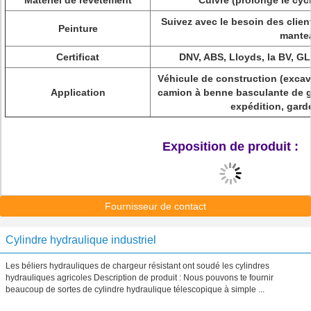
Matériel de revêtement
Cuivre (prolonge le cycl
Suivez avec le besoin des clien
Peinture
mante
Certificat
DNV, ABS, Lloyds, la BV, GL
Véhicule de construction (
excav
Application
camion à benne basculante de 
expédition, garde
Exposition de produit :
Fournisseur de contact
Cylindre hydraulique industriel
Les béliers hydrauliques de chargeur résistant ont soudé les cylindres
hydrauliques agricoles Description de produit : Nous pouvons te fournir
beaucoup de sortes de cylindre hydraulique télescopique à simple ...