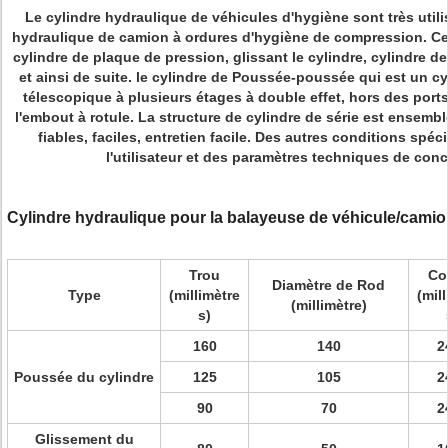
Le cylindre hydraulique de véhicules d'hygiène sont très utili
hydraulique de camion à ordures d'hygiène de compression. Cett
cylindre de plaque de pression, glissant le cylindre, cylindre de 
et ainsi de suite. le cylindre de Poussée-poussée qui est un cy
télescopique à plusieurs étages à double effet, hors des port
l'embout à rotule. La structure de cylindre de série est ensem
fiables, faciles, entretien facile. Des autres conditions spé
l'utilisateur et des paramètres techniques de conc
Cylindre hydraulique pour la balayeuse de véhicule/camio
Trou
Co
Diamètre de Rod
Type
(millimètre
(mil
(millimètre)
s)
160
140
2
Poussée du cylindre
125
105
2
90
70
2
Glissement du