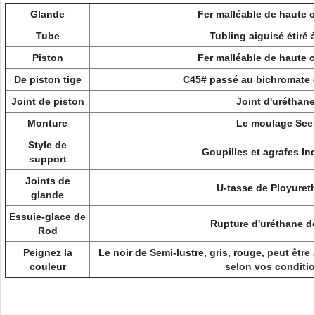
Glande
Fer malléable de haute c
Tube
Tubling aiguisé étiré à
Piston
Fer malléable de haute c
De piston tige
C45# passé au bichromate
Joint de piston
Joint d'uréthane
Monture
Le moulage See
Style de
Goupilles et agrafes I
support
Joints de
U-tasse de Ployuret
glande
Essuie-glace de
Rupture d'uréthane 
Rod
Peignez la
Le noir de
Semi-
lustre, gris, rouge,
peut être
couleur
selon vos conditi