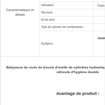
Utilisation:
Cami
Caractéristiques et
Structure:
détails
Kit de joint:
Type de cylindre de combinaison:
doubl
Surligner:
Balayeuse de route de boucle d'oreille de cylindres hydrauli
véhicule d'hygiène double
Avantage de
produit
: