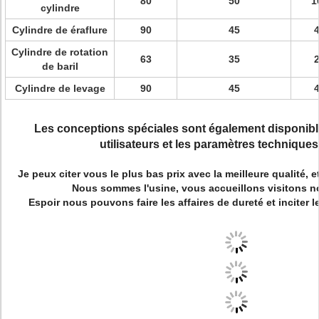
80
50
1
cylindre
Cylindre de éraflure
90
45
Cylindre de rotation
63
35
de baril
Cylindre de levage
90
45
Les conceptions spéciales sont également disponibl
utilisateurs et les paramètres technique
Je peux citer vous le plus bas prix avec la meilleure qualité, et
Nous sommes l'usine, vous accueillons visitons no
Espoir nous pouvons faire les affaires de dureté et inciter l