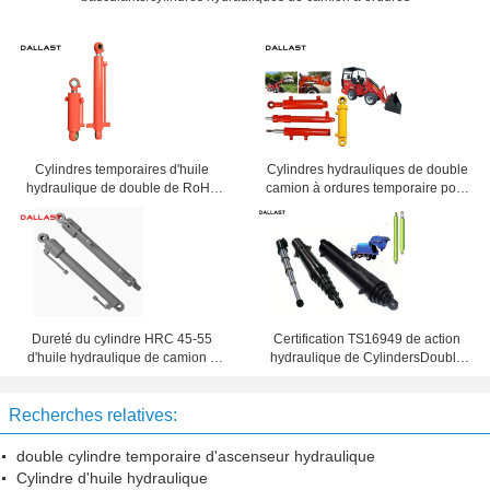
Cylindres temporaires d'huile
Cylindres hydrauliques de double
hydraulique de double de RoHS
camion à ordures temporaire pour
pour le verseur de camion à benne
le camion à ordures
basculante
Dureté du cylindre HRC 45-55
Certification TS16949 de action
d'huile hydraulique de camion à
hydraulique de CylindersDouble
ordures pour le camion de ferme
de camion à ordures à plusieurs
étages de plaque de pression
Recherches relatives:
double cylindre temporaire d'ascenseur hydraulique
Cylindre d'huile hydraulique