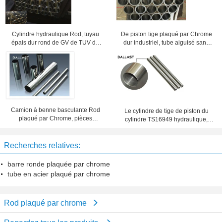
Cylindre hydraulique Rod, tuyau
De piston tige plaqué par Chrome
épais dur rond de GV de TUV de
dur industriel, tube aiguisé sans
mur de barre plaqué par Chrome
couture adapté aux besoins du
client
Camion à benne basculante Rod
Le cylindre de tige de piston du
plaqué par Chrome, pièces
cylindre TS16949 hydraulique,
plaquées par Chrome dures de
Chrome a plaqué étiré à froid
cylindre hydraulique de barres
précis de tube en acier
d'acier
Recherches relatives:
barre ronde plaquée par chrome
tube en acier plaqué par chrome
Rod plaqué par chrome