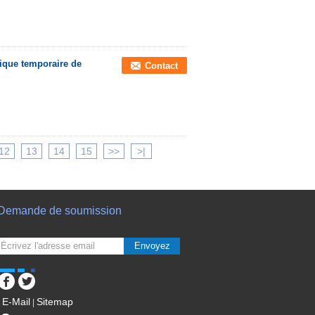
ique temporaire de
Contact
12
13
14
15
>>
>|
Demande de soumission
Envoyez
E-Mail
Sitemap
|