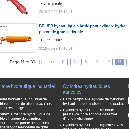
Lire la suite
2018-08-22 15:48:14
BÉLIER hydraulique a bridé pour cylindre hydraul
piston de grue le double
Lire la suite
2018-08-22 15:48:14
Page 11 of 39
|<
<<
6
7
8
9
10
11
indre hydraulique industriel
Cylindres hydrauliques
agricoles
indre hydraulique industriel de
Cartel temporaire agricole de cylindres
bles doubles de piston machines
hydrauliques de moissonneuse double
poraires de tige
Cylindres hydrauliques de haute
tenez le cylindre hydraulique de
presse, cylindre agricole de renvoi
ble d'hygiène de cylindres
d'huile hydraulique
rauliques de jambe de camions
Cylindres hydrauliques agricoles -40℃
tape tangon temporaire de grue