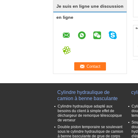
Je suis en ligne une discussion
en ligne
Cylindre hydraulique de
cyl
camion à benne basculante
Cylindre hydraulique adapté aux
Cyl
besoins du client à simple effet de
dou
déchargeur de remorque télescopique
tem
de verseur
Sou
Double piston temporaire se soulevant
dou
sous le cylindre hydraulique de camion
hyd
à benne basculante de grue de corps
d'é