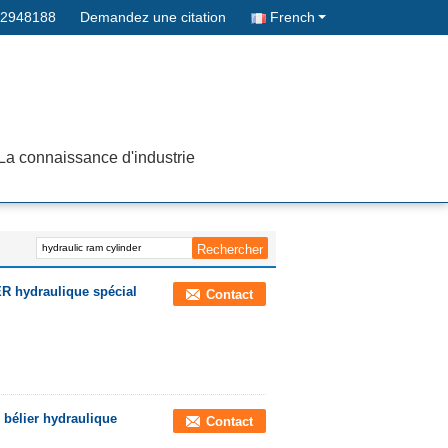
32948188
Demandez une citation
French
La connaissance d'industrie
ER hydraulique spécial
Contact
 bélier hydraulique
Contact