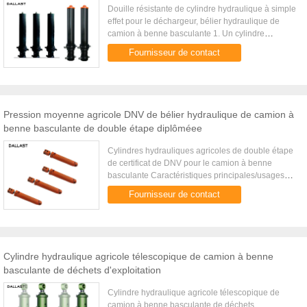
Douille résistante de cylindre hydraulique à simple
effet pour le déchargeur, bélier hydraulique de
camion à benne basculante 1. Un cylindre
hydraulique se compose d'un piston glissant dans
Fournisseur de contact
un tube creux, d...
Pression moyenne agricole DNV de bélier hydraulique de camion à
benne basculante de double étape diplôméee
Cylindres hydrauliques agricoles de double étape
de certificat de DNV pour le camion à benne
basculante Caractéristiques principales/usages
spéciaux : cylindre de inclinaison hydraulique
Fournisseur de contact
Comme fabricant des ...
Cylindre hydraulique agricole télescopique de camion à benne
basculante de déchets d'exploitation
Cylindre hydraulique agricole télescopique de
camion à benne basculante de déchets