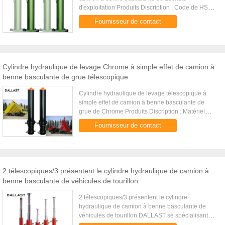
d'exploitation Produits Discription : Code de HS
8412210000 Application Camion à benne
Fournisseur de contact
basculante, verseur, remorque de d...
Cylindre hydraulique de levage Chrome à simple effet de camion à
benne basculante de grue télescopique
Cylindre hydraulique de levage télescopique à
simple effet de camion à benne basculante de
grue de Chrome Produits Discription : Matériel
Acier au carbone, acier allié, acier inoxydable,
Fournisseur de contact
27SiMn Tube aiguisé 50...
2 télescopiques/3 présentent le cylindre hydraulique de camion à
benne basculante de véhicules de tourillon
2 télescopiques/3 présentent le cylindre
hydraulique de camion à benne basculante de
véhicules de tourillon DALLAST se spécialisant
dans le cylindre hydraulique de produit de divers